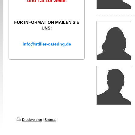
und Tat zur Seite.
FÜR INFORMATION MAILEN SIE
UNS:
info@stiller-catering.de
Druckversion
|
Sitemap