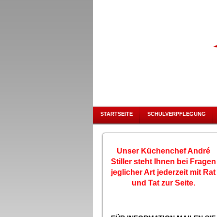
STARTSEITE
SCHULVERPFLEGUNG
Unser Küchenchef André
Stiller steht Ihnen bei Fragen
jeglicher
Art
jederzeit mit Rat
und Tat zur Seite.